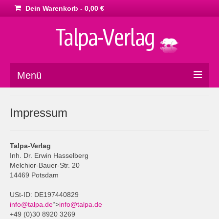
Dein Warenkorb
-
0,00
€
Menü
Home
Impressum
Marketing
Philosophie
Talpa-Verlag
Inh. Dr. Erwin Hasselberg
Dies & Das
Melchior-Bauer-Str. 20
14469 Potsdam
Impressum
USt-ID: DE197440829
AGB
info@talpa.de
“>
info@talpa.de
+49 (0)30 8920 3269