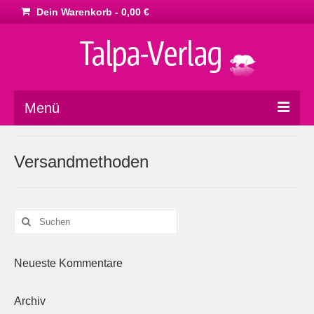
Dein Warenkorb
-
0,00
€
Menü
Home
Versandmethoden
Marketing
Philosophie
Suchen
nach:
Dies & Das
Impressum
Neueste Kommentare
AGB
Archiv