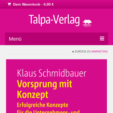
Dein Warenkorb
-
0,00
€
Menü
ZURÜCK ZU
MARKETING
Home
Marketing
Philosophie
Dies & Das
Impressum
AGB