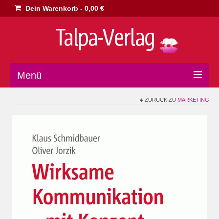
Dein Warenkorb
-
0,00
€
Menü
ZURÜCK ZU
MARKETING
Home
Marketing
Philosophie
Dies & Das
Impressum
AGB